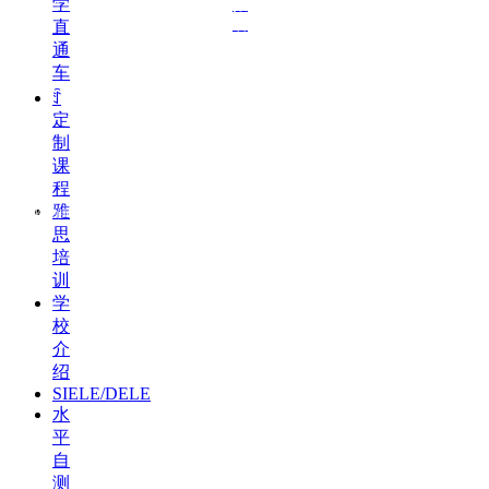
学
报
地址：北京市朝阳区建外SOHO西区16号楼506室
名
直
通
联
车
系
我
ꄷ
们
定
制
课
程
雅
（客服二维码）
思
培
训
学
校
介
绍
SIELE/DELE
水
平
自
测