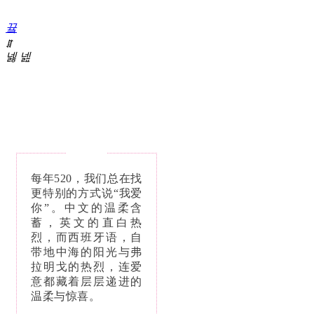
끀
ꁲ
넳
넲
首
页
西
班
牙
语
课
程
每年520，我们总在找
ꄷ
更特别的方式说“我爱
欧
你”。中文的温柔含
标
蓄，英文的直白热
等
烈，而西班牙语，自
级
带地中海的阳光与弗
班
拉明戈的热烈，连爱
ꄷ
意都藏着层层递进的
SIELE/DELE
温柔与惊喜。
考