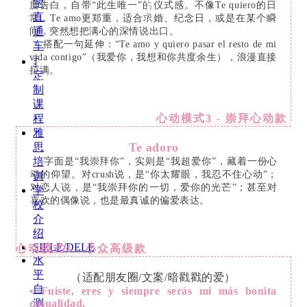
学
度告白，自带“此生唯一”的仪式感。不像Te quiero的日
我
直
常，Te amo更郑重，适合求婚、纪念日，或是在某个瞬
们
通
间，突然想把满心的深情说出口。
搭配一句延伸：“Te amo y quiero pasar el resto de mi
车
vida contigo”（我爱你，我想和你共度余生），浪漫直接
ꄷ
拉满。
定
（客服二维码）
制
课
心动模式3 - 崇拜心动款
程
雅
Te adoro
思
培
字面是“我崇拜你”，实则是“我超爱你”，藏着一份心
动的仰望。对crush说，是“你太耀眼，我忍不住心动”；
训
对恋人说，是“我崇拜你的一切，爱你的光芒”；甚至对
学
喜欢的偶像说，也是最真诚的偏爱表达。
校
介
绍
SIELE/DELE
心动模式4 - 小众高级款
水
平
（适配朋友圈/文案/暗戳戳的爱）
自
• Fuiste, eres y siempre serás mi más bonita
casualidad.
测