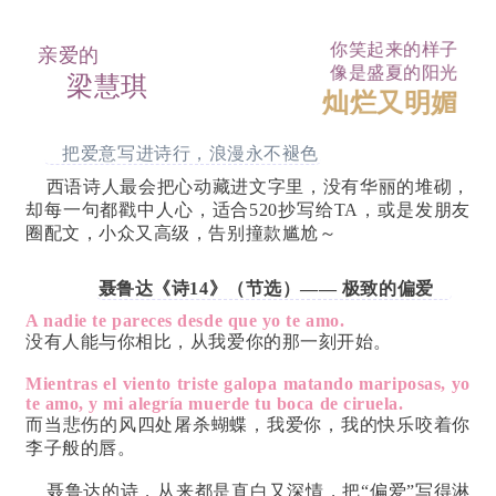
你笑起来的样子
亲爱的
像是盛夏的阳光
梁慧琪
灿烂又明媚
把爱意写进诗行，浪漫永不褪色
西语诗人最会把心动藏进文字里，没有华丽的堆砌，
却每一句都戳中人心，适合520抄写给TA，或是发朋友
圈配文，小众又高级，告别撞款尴尬～
聂鲁达《诗14》（节选）—— 极致的偏爱
A nadie te pareces desde que yo te amo.
没有人能与你相比，从我爱你的那一刻开始。
Mientras el viento triste galopa matando mariposas, yo
te amo, y mi alegría muerde tu boca de ciruela.
而当悲伤的风四处屠杀蝴蝶，我爱你，我的快乐咬着你
李子般的唇。
聂鲁达的诗，从来都是直白又深情，把“偏爱”写得淋