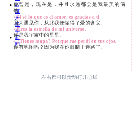
你曾是，现在是，并且永远都会是我最美的偶
西
然。
班
• Si sé lo que es el amor, es gracias a ti.
牙
因为遇见你，从此我便懂得了爱的含义。
留
• Eres la estrella de mi universo.
学
你是我宇宙中的星星。
新
• ¿Tienes mapa? Porque me perdí en tus ojos.
闻
你有地图吗？因为我在你眼睛里迷路了。
左右都可以滑动打开心扉