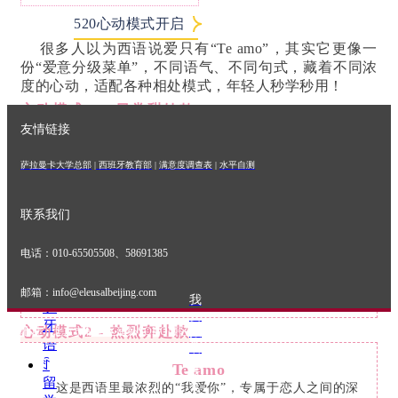
级
520心动模式开启
班
ꄷ
很多人以为西语说爱只有“Te amo”，其实它更像一
一
份“爱意分级菜单”，不同语气、不同句式，藏着不同浓
对
度的心动，适配各种相处模式，年轻人秒学秒用！
一
心动模式1 - 日常甜妹款
课
友情链接
程
Te quiero
ꄷ
最百搭的“我爱你”，比Te amo更轻盈，不沉重却足够
萨拉曼卡大学总部
|
西班牙教育部
|
满意度调查表
|
水平自测
高
真诚。可以对恋人说，是日常的温柔告白；可以对朋友
考
说，是“我超在乎你”；甚至可以对家人说，是藏在细节
班
联系我们
里的牵挂。翻译过来是“我想要你”，实则是“我满心都是
ꄷ
你”，适配所有不想太刻意，却想传递心意的瞬间。
比如早上发消息给TA：“Te quiero, buenos días”（我
少
电话：010-65505508、58691385
爱你，早安），简单又戳人。
儿
西
邮箱：info@eleusalbeijing.com
我
班
要
牙
心动模式2 - 热烈奔赴款
报
地址：北京市朝阳区建外SOHO西区16号楼506室
语
名
ꄷ
Te amo
联
留
这是西语里最浓烈的“我爱你”，专属于恋人之间的深
系